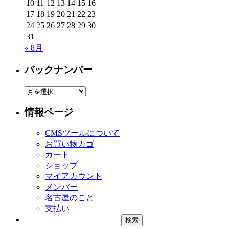
10
11
12
13
14
15
16
17
18
19
20
21
22
23
24
25
26
27
28
29
30
31
« 8月
バックナンバー
バ
ッ
情報ページ
ク
ナ
CMSツールについて
ン
お買い物カゴ
バ
カート
ー
ショップ
マイアカウント
メンバー
名古屋のこと
支払い
検