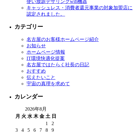
使い放題デザリングwifi機器
キャッシュレス・消費者還元事業の対象加盟店に
認定されました。
カテゴリー
名古屋のお客様ホームページ紹介
お知らせ
ホームページ情報
IT環境快適化提案
名古屋ではたらく社長の日記
おすすめ
伝えたいこと
宇宙の真理を求めて
カレンダー
2026年8月
月
火
水
木
金
土
日
1
2
3
4
5
6
7
8
9